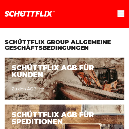
SCHÜTTFLIX GROUP ALLGEMEINE
GESCHÄFTSBEDINGUNGEN
SCHÜTTFLIX AGB FÜR
KUNDEN
Zu den AGB
SCHÜTTFLIX AGB FÜR
SPEDITIONEN