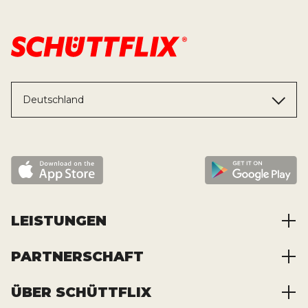
Deutschland
LEISTUNGEN
PARTNERSCHAFT
Baustoffe kaufen
Abfälle entsorgen
ÜBER SCHÜTTFLIX
Zusammenarbeit
Container mieten