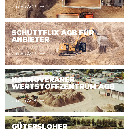
Zu den AGB
SCHÜTTFLIX AGB FÜR
ANBIETER
Zu den AGB
HANNOVERANER
WERTSTOFFZENTRUM AGB
Zu den AGB
GÜTERSLOHER