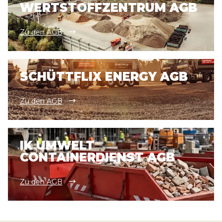
WERTSTOFFZENTRUM AGB
Zu den AGB
SCHÜTTFLIX ENERGY AGB
Zu den AGB
IK UMWELT
CONTAINERDIENST AGB
Zu den AGB